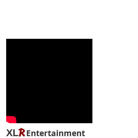
CHE
ROK
EE
R
XL
Entertainment