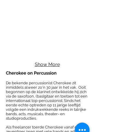
Show More
Cherokee on Percussion
De bekende percussionist Cherokee zit
inmiddels alweer zo'n 30 jaar in het vak. Ooit
begonnen op de klarinet ontwikkelde hij zich
via de saxofoon, (bas)gitaar en toetsen tot een
internationaal top-percussionist. Sinds het
eerste echte optreden op 11 jarige leeftijd
volgde een indrukwekkende reeks in talrijke
bands, acts, musicals, theater- en
studioproducties.
Als freelancer toerde Cherokee vanaf de
zeventiger jaren met vele bands en artiesten.