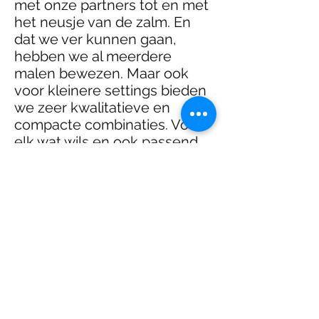
met onze partners tot en met
het neusje van de zalm. En
dat we ver kunnen gaan,
hebben we al meerdere
malen bewezen. Maar ook
voor kleinere settings bieden
we zeer kwalitatieve en
compacte combinaties. Voor
elk wat wils en ook passend
binnen uw budget.
Vraag daarom nu vrijblijvend
een offerte aan, want
maatwerk is doorgaans het
devies.
Email:
info@xlr-
entertainment.nl
Mobile/Whatsapp/SMS:
+31