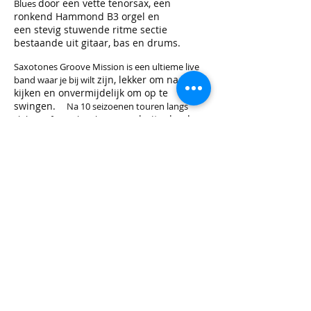
door een vette tenorsax, een
Blues
ronkend Hammond B3 orgel en
een
stevig stuwende ritme sectie
bestaande uit gitaar, bas en drums.
Saxotones Groove Mission is een ultieme live
zijn, lekker om naar te
band waar je bij wilt
kijken en onvermijdelijk om op te
swingen.
Na 10 seizoenen touren langs
buitenland,
clubs en festivals in binnen en
presenteerde Saxotone (Toon Meijer) met
z’n band
Saxotones Groove Mission in
2013/2014 de jubileum CD , getiteld
“Rave Up”.
De geoliede Boogaloo-machine van The
voortgestuwd met
Groove Mission wordt
nieuwe composities en onverwachte
covers, die
zo lekker in het gehoor liggen,
dat het tijd werd om ze op te graven
en
Saxotone-proof te maken.
Deze club
fantastische muzikanten heeft
ondertussen een
aanstekelijke sound en
energie ontwikkeld.