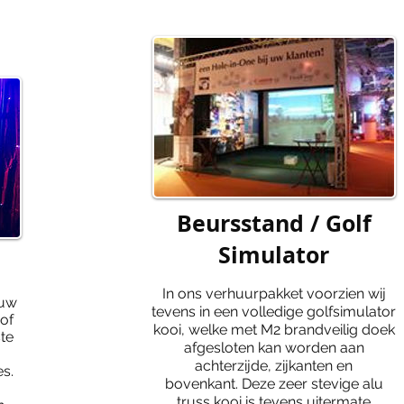
Beursstand / Golf
Simulator
In ons verhuurpakket voorzien wij
 uw
tevens in een volledige golfsimulator
of
kooi, welke met M2 brandveilig doek
te
afgesloten kan worden aan
achterzijde, zijkanten en
es.
bovenkant.
Deze zeer stevige alu
truss kooi is tevens uitermate