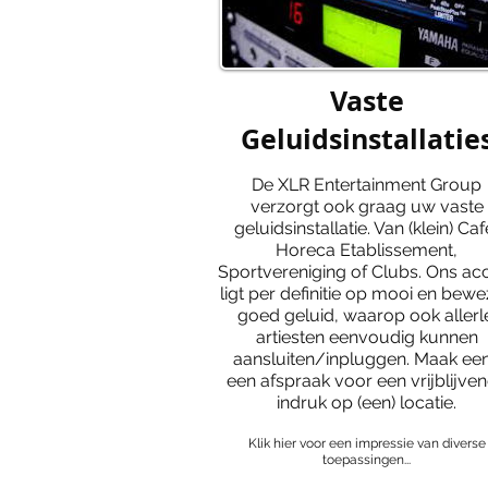
Vaste
Geluidsinstallatie
De XLR Entertainment Group
verzorgt ook graag uw vaste
geluidsinstallatie. Van (klein) Caf
Horeca Etablissement,
Sportvereniging of Clubs. Ons ac
ligt per definitie op mooi en bew
goed geluid, waarop ook allerl
artiesten eenvoudig kunnen
aansluiten/inpluggen. Maak ee
een afspraak voor een vrijblijve
indruk op (een) locatie.
Klik hier voor een impressie van diverse
toepassingen...