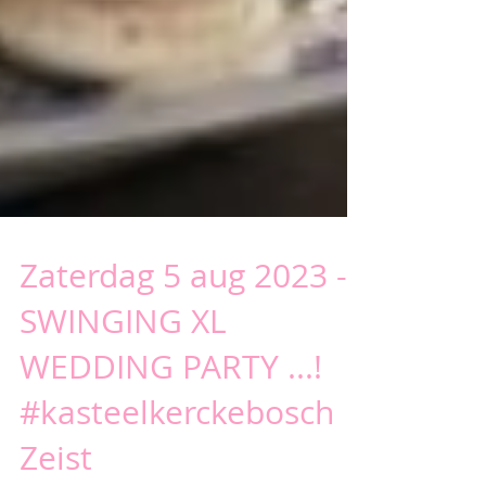
Zaterdag 5 aug 2023 -
SWINGING XL
WEDDING PARTY ...!
#kasteelkerckebosch