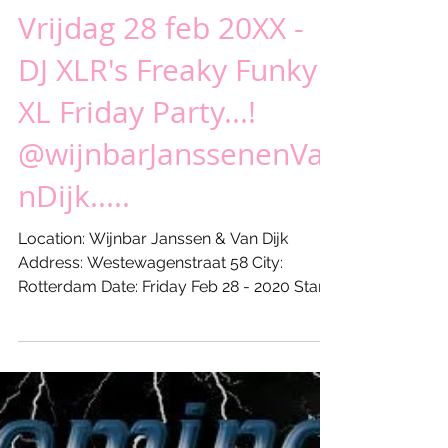
Vrijdag 28 feb 20XX -
DJ XLR's Freaky Funky
XL Friday Party...!
@wijnbarJanssenenVa
nDijk.....
Location: Wijnbar Janssen & Van Dijk