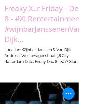
Freaky XLr Friday - Dec
8 - #XLRentertainment
#wijnbarJanssenenVan
Dijk...
Location: Wijnbar Janssen & Van Dijk
Address: Westewagenstraat 58 City:
Rotterdam Date: Friday Dec 8- 2017 Start:
21:00 hours Till: 00:00...