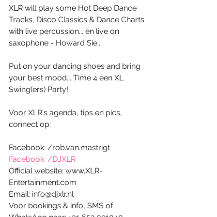
XLR will play some Hot Deep Dance 
Tracks, Disco Classics & Dance Charts 
with live percussion... én live on 
saxophone - Howard Sie... 
Put on your dancing shoes and bring 
your best mood... Time 4 een XL 
Swing(ers) Party! 
Voor XLR's agenda, tips en pics, 
connect op: 
Facebook: /rob.van.mastrigt
Facebook: /DJXLR
Official website: www.XLR-
Entertainment.com 
Email: info@djxlr.nl 
Voor bookings & info, SMS of 