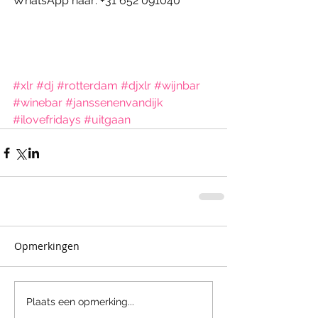
WhatsApp naar: +31 652 091040 
#xlr
#dj
#rotterdam
#djxlr
#wijnbar
#winebar
#janssenenvandijk
#ilovefridays
#uitgaan
Opmerkingen
Plaats een opmerking...