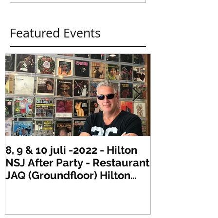
Featured Events
8, 9 & 10 juli -2022 - Hilton
Zaterdag 21 
NSJ After Party - Restaurant
XLR's Freaky
JAQ (Groundfloor) Hilton
Dance Party..
Hotel Rotterdam.
#mullerencon