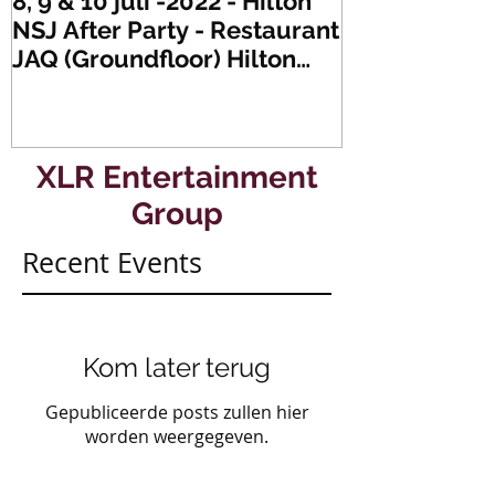
8, 9 & 10 juli -2022 - Hilton
Zaterdag 21 
NSJ After Party - Restaurant
XLR's Freaky
JAQ (Groundfloor) Hilton
Dance Party..
Hotel Rotterdam.
#mullerencon
XLR Entertainment
Group
Recent Events
Kom later terug
Gepubliceerde posts zullen hier
worden weergegeven.