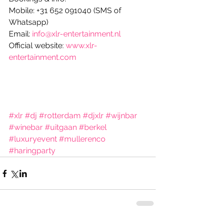
Mobile: +31 652 091040 (SMS of 
Whatsapp)
Email: 
info@xlr-entertainment.nl
Official website: 
www.xlr-
entertainment.com
#xlr
#dj
#rotterdam
#djxlr
#wijnbar
#winebar
#uitgaan
#berkel
#luxuryevent
#mullerenco
#haringparty