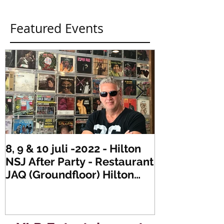
Featured Events
8, 9 & 10 juli -2022 - Hilton
Zaterdag 21 
NSJ After Party - Restaurant
XLR's Freaky
JAQ (Groundfloor) Hilton
Dance Party..
Hotel Rotterdam.
#mullerencon