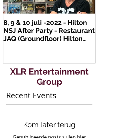
8, 9 & 10 juli -2022 - Hilton
Zaterdag 21 
NSJ After Party - Restaurant
XLR's Freaky
JAQ (Groundfloor) Hilton
Dance Party..
Hotel Rotterdam.
#mullerencon
XLR Entertainment
Group
Recent Events
Kom later terug
Gepubliceerde posts zullen hier