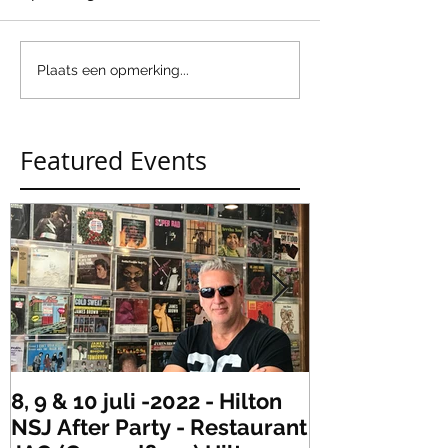
Plaats een opmerking...
Featured Events
8, 9 & 10 juli -2022 - Hilton
Zaterdag 21 
NSJ After Party - Restaurant
XLR's Freaky