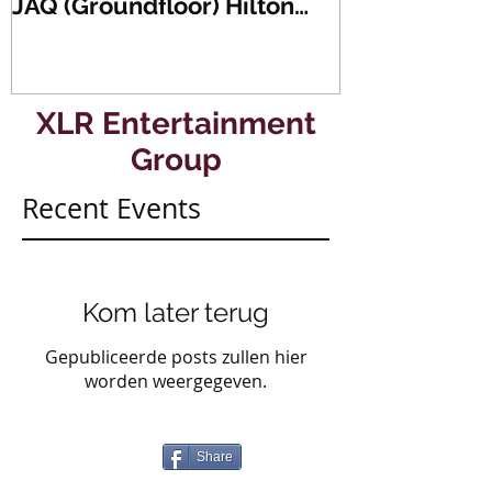
JAQ (Groundfloor) Hilton
Dance Party..
Hotel Rotterdam.
#mullerencon
XLR Entertainment
Group
Recent Events
Kom later terug
Gepubliceerde posts zullen hier
worden weergegeven.
Share