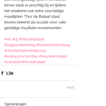
terras staat er prachtig bij en tijdens 
het weekend ook extra voordelige 
maaltijden. Thor de Bataaf staat 
tevens bekend als locatie voor vele 
gezellige muzikale evenementen.
#xlr
#dj
#thordebataaf
#uitgaandenhaag
#toptennisdenhaag
#xlrentertainmentgroup
#enjoyyoursunday
#boyweinmalen
#1steteamthordebataaf
Opmerkingen