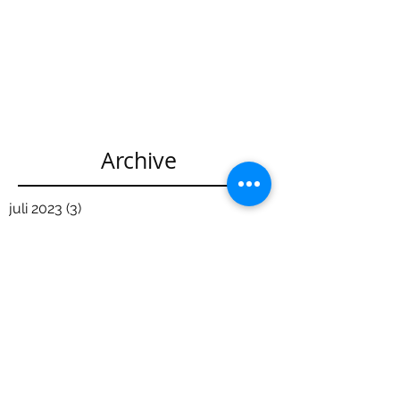
Archive
juli 2023
(3)
3 posts
mei 2022
(3)
3 posts
maart 2022
(1)
1 post
februari 2020
(3)
3 posts
januari 2020
(4)
4 posts
december 2019
(1)
1 post
november 2019
(2)
2 posts
oktober 2019
(2)
2 posts
maart 2019
(7)
7 posts