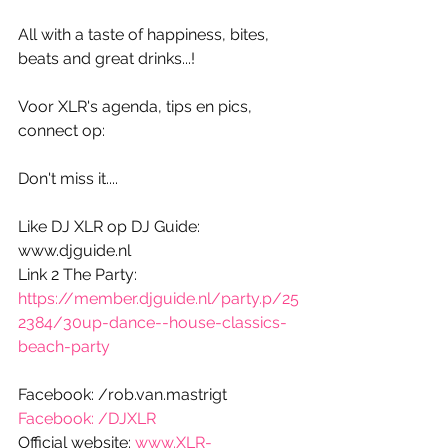
All with a taste of happiness, bites, 
beats and great drinks...! 
Voor XLR's agenda, tips en pics, 
connect op:
Don't miss it....
Like DJ XLR op DJ Guide: 
www.djguide.nl
Link 2 The Party: 
https://member.djguide.nl/party.p/25
2384/30up-dance--house-classics-
beach-party
Facebook: /rob.van.mastrigt
Facebook: /DJXLR
Official website: 
www.XLR-