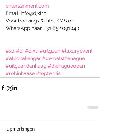
entertainment.com
Email: info@djxlr.nl
Voor bookings & info, SMS of 
WhatsApp naar: +31 652 091040
#xlr
#dj
#djxlr
#uitgaan
#luxuryevent
#atpchallenger
#demetsthehague
#uitgaandenhaag
#thehagueopen
#robinhaase
#toptennis
Opmerkingen