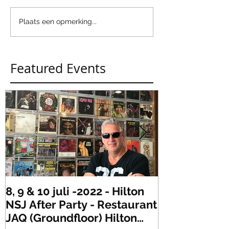
Plaats een opmerking...
Featured Events
8, 9 & 10 juli -2022 - Hilton
Zaterdag 21 
NSJ After Party - Restaurant
XLR's Freaky
JAQ (Groundfloor) Hilton
Dance Party..