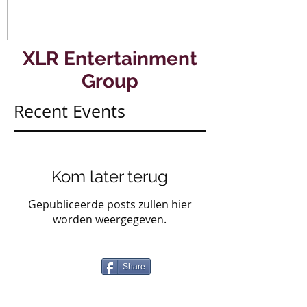
Hotel Rotterdam.
#mullerencon
XLR Entertainment
Group
Recent Events
Kom later terug
Gepubliceerde posts zullen hier
worden weergegeven.
Share