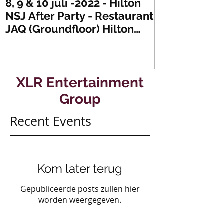
8, 9 & 10 juli -2022 - Hilton
Zaterdag 21 
NSJ After Party - Restaurant
XLR's Freaky
JAQ (Groundfloor) Hilton
Dance Party..
Hotel Rotterdam.
#mullerencon
XLR Entertainment
Group
Recent Events
Kom later terug
Gepubliceerde posts zullen hier
worden weergegeven.