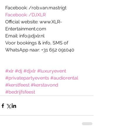
Facebook: /rob.van.mastrigt
Facebook: /DJXLR
Official website: www.XLR-
Entertainment.com
Email: info@djxlr.nl
Voor bookings & info, SMS of 
WhatsApp naar: +31 652 091040
#xlr
#dj
#djxlr
#luxuryevent
#privatepartyevents
#audiorental
#kerstfeest
#kerstavond
#bedrijfsfeest