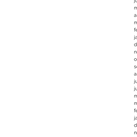
j
m
a
m
f
j
d
n
o
s
a
j
j
m
m
f
j
d
n