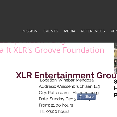
MISSION
EVENTS
MEDIA
REFERENCES
RE
ud op Nieuw Party
ft XLR's Groove Foundation
XLR Entertainment Gro
 Location: Winebar Mendoza
8
Address: Weissenbruchlaan 149
H
City: Rotterdam - Hillegersberg
P
Share
Date: Sunday Dec 31 - 2017
J
From: 21:00 hours
H
Till: 03:00 hours
R