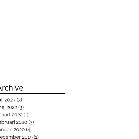
Archive
uli 2023
(3)
3 posts
ei 2022
(3)
3 posts
aart 2022
(1)
1 post
ebruari 2020
(3)
3 posts
anuari 2020
(4)
4 posts
ecember 2019
(1)
1 post