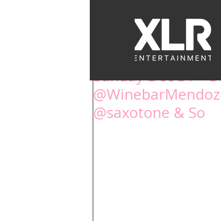
EVENTS
BACK
Sunday Dec 31 - O
@WinebarMendoza 
@saxotone & So