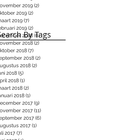
ovember 2019
(2)
2 posts
ktober 2019
(2)
2 posts
aart 2019
(7)
7 posts
ebruari 2019
(2)
2 posts
Search By Tags
ecember 2018
(6)
6 posts
ovember 2018
(2)
2 posts
ktober 2018
(7)
7 posts
eptember 2018
(2)
2 posts
ugustus 2018
(2)
2 posts
uni 2018
(5)
5 posts
pril 2018
(1)
1 post
aart 2018
(2)
2 posts
anuari 2018
(1)
1 post
ecember 2017
(9)
9 posts
ovember 2017
(11)
11 posts
eptember 2017
(6)
6 posts
ugustus 2017
(1)
1 post
uli 2017
(7)
7 posts