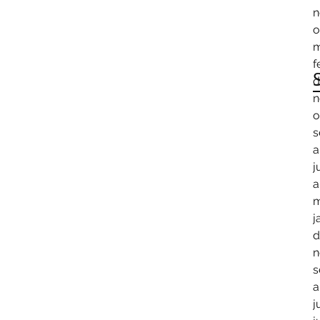
n
o
m
f
d
n
o
s
a
j
a
m
j
d
n
s
a
j