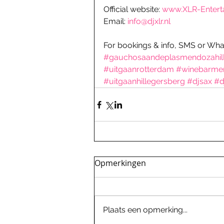
Official website: 
www.XLR-Entert
Email: 
info@djxlr.nl
For bookings & info, SMS or Wha
#gauchosaandeplasmendozahil
#uitgaanrotterdam
#winebarme
#uitgaanhillegersberg
#djsax
#d
Opmerkingen
Plaats een opmerking...