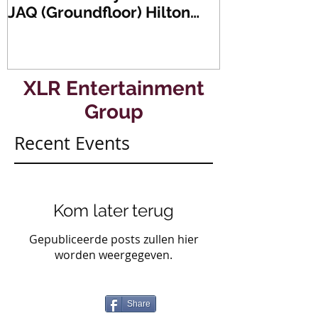
JAQ (Groundfloor) Hilton
Dance Party..
Hotel Rotterdam.
#mullerencon
XLR Entertainment
Group
Recent Events
Kom later terug
Gepubliceerde posts zullen hier
worden weergegeven.
Share