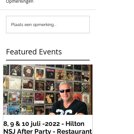
Opmerkingen
Plaats een opmerking...
Featured Events
8, 9 & 10 juli -2022 - Hilton
Zaterdag 21 
NSJ After Party - Restaurant
XLR's Freaky