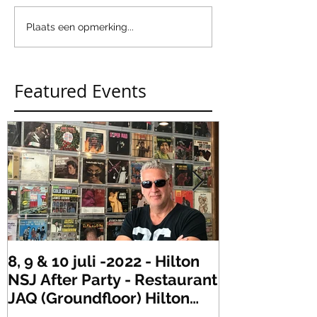
Plaats een opmerking...
Featured Events
8, 9 & 10 juli -2022 - Hilton
Zaterdag 21 
NSJ After Party - Restaurant
XLR's Freaky
JAQ (Groundfloor) Hilton
Dance Party..
Hotel Rotterdam.
#mullerencon