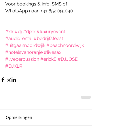
Voor bookings & info, SMS of 
WhatsApp naar: +31 652 091040
#xlr
#dj
#djxlr
#luxuryevent
#audiorental
#bedrijfsfeest
#uitgaannoordwijk
#beachnoordwijk
#hotelsvanoranje
#livesax
#livepercussion
#erickE
#DJJOSE
#DJXLR
Opmerkingen