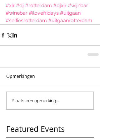
#xlr
#dj
#rotterdam
#djxlr
#wijnbar
#winebar
#ilovefridays
#uitgaan
#selfiesrotterdam
#uitgaanrotterdam
Opmerkingen
Plaats een opmerking...
Featured Events