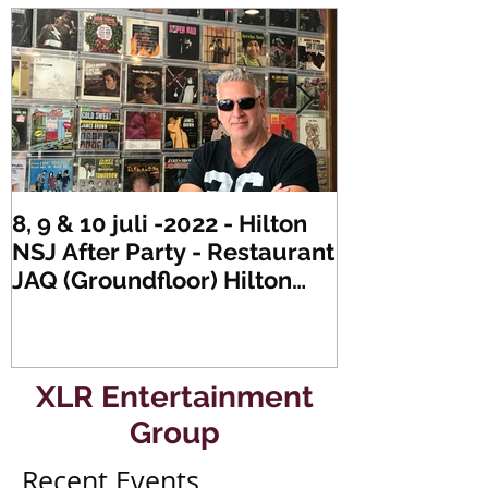
8, 9 & 10 juli -2022 - Hilton
Zaterdag 21 
NSJ After Party - Restaurant
XLR's Freaky
JAQ (Groundfloor) Hilton
Dance Party..
Hotel Rotterdam.
#mullerencon
XLR Entertainment
Group
Recent Events