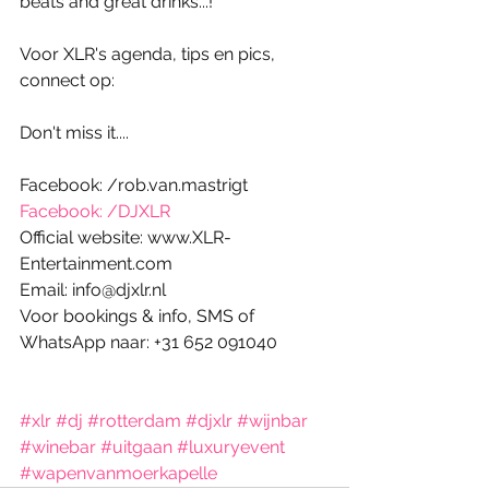
beats and great drinks...! 
Voor XLR's agenda, tips en pics, 
connect op:
Don't miss it....
Facebook: /rob.van.mastrigt
Facebook: /DJXLR
Official website: www.XLR-
Entertainment.com
Email: info@djxlr.nl
Voor bookings & info, SMS of 
WhatsApp naar: +31 652 091040
#xlr
#dj
#rotterdam
#djxlr
#wijnbar
#winebar
#uitgaan
#luxuryevent
#wapenvanmoerkapelle