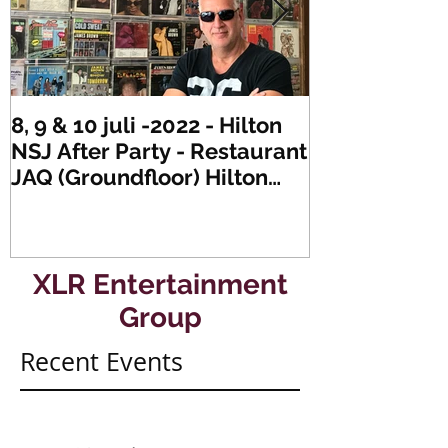
8, 9 & 10 juli -2022 - Hilton
Zaterdag 21 
NSJ After Party - Restaurant
XLR's Freaky
JAQ (Groundfloor) Hilton
Dance Party..
Hotel Rotterdam.
#mullerencon
XLR Entertainment
Group
Recent Events