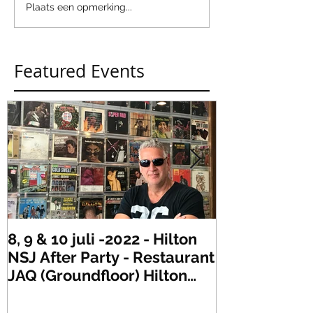
Plaats een opmerking...
Featured Events
8, 9 & 10 juli -2022 - Hilton
Zaterdag 21 
NSJ After Party - Restaurant
XLR's Freaky
JAQ (Groundfloor) Hilton
Dance Party..
Hotel Rotterdam.
#mullerencon