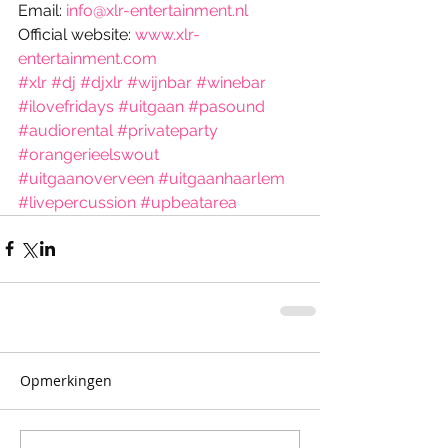
Email: 
info@xlr-entertainment.nl
Official website: 
www.xlr-
entertainment.com
#xlr
#dj
#djxlr
#wijnbar
#winebar
#ilovefridays
#uitgaan
#pasound
#audiorental
#privateparty
#orangerieelswout
#uitgaanoverveen
#uitgaanhaarlem
#livepercussion
#upbeatarea
Opmerkingen