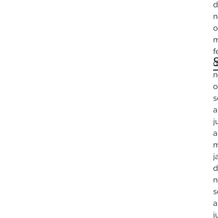
d
n
o
m
f
d
n
o
s
a
j
a
m
j
d
n
s
a
j