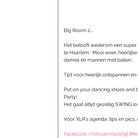
Big Room 2....
Het belooft wederom een super 's
te Haarlem.  Mooi weer, heerlijke 
dames én mannen met ballen...
Tijd voor heerlijk ontspannen en d
Put on your dancing shoes and b
Party!
Het gaat altijd gezellig SWING los
Voor XLR's agenda, tips en pics,
Facebook: /rob.van.mastrigt (Me