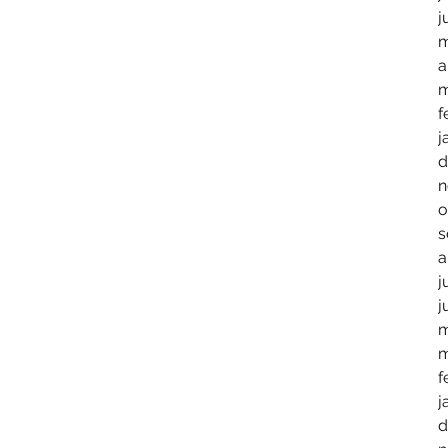
j
m
a
m
f
j
d
n
o
s
a
j
j
m
m
f
j
d