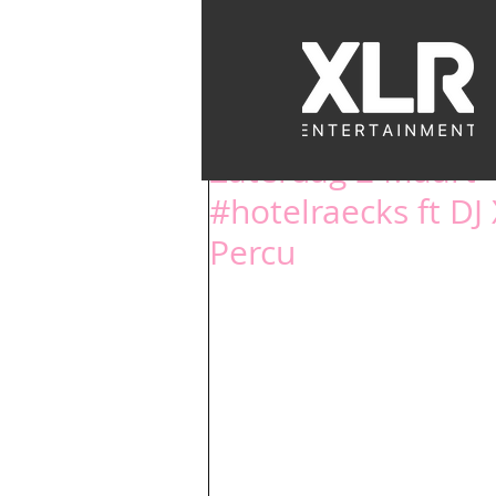
EVENTS
BACK
Zaterdag 2 Maart 
#hotelraecks ft DJ
Percu