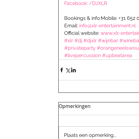
Facebook: /DJXLR
Bookings & info:Mobile: +31 652
Email: 
info@xlr-entertainment.nl
Official website: 
www.xlr-enterta
#xlr
#dj
#djxlr
#wijnbar
#wineba
#privateparty
#orangerieelswou
#livepercussion
#upbeatarea
Opmerkingen
Plaats een opmerking...