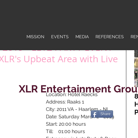
MISSION
EVENTS
MEDIA
REFERENCES
RE
- 2019 - LETZ PARTY EVENT
 XLR's Upbeat Area with Live
XLR Entertainment Gro
Location: Hotel Raecks
8
Address: Raaks 1
H
City: 2011 VA - Haarlem - NL 
P
Share
Date: Saturday March 2 - 2019
J
Start: 20:00 hours
H
Till:    01:00 hours
R