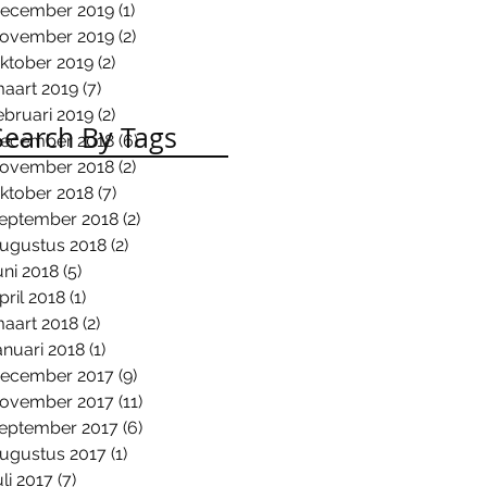
ecember 2019
(1)
1 post
ovember 2019
(2)
2 posts
ktober 2019
(2)
2 posts
aart 2019
(7)
7 posts
ebruari 2019
(2)
2 posts
Search By Tags
ecember 2018
(6)
6 posts
ovember 2018
(2)
2 posts
ktober 2018
(7)
7 posts
eptember 2018
(2)
2 posts
ugustus 2018
(2)
2 posts
uni 2018
(5)
5 posts
pril 2018
(1)
1 post
aart 2018
(2)
2 posts
anuari 2018
(1)
1 post
ecember 2017
(9)
9 posts
ovember 2017
(11)
11 posts
eptember 2017
(6)
6 posts
ugustus 2017
(1)
1 post
uli 2017
(7)
7 posts