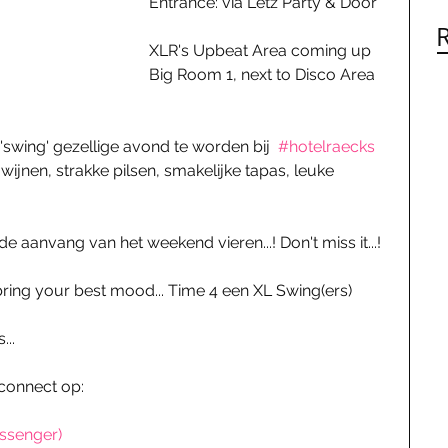
Entrance: via Letz Party & Door
XLR's Upbeat Area coming up 
Big Room 1, next to Disco Area 
wing' gezellige avond te worden bij  
#hotelraecks
wijnen, strakke pilsen, smakelijke tapas, leuke 
e aanvang van het weekend vieren...! Don't miss it...!
ring your best mood... Time 4 een XL Swing(ers) 
...
 connect op:
ssenger)