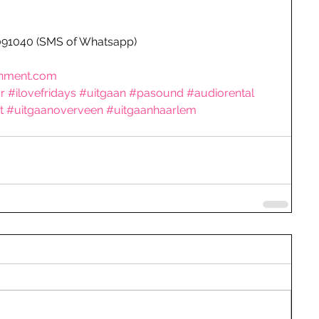
 091040 (SMS of Whatsapp)
inment.com
r
#ilovefridays
#uitgaan
#pasound
#audiorental
t
#uitgaanoverveen
#uitgaanhaarlem