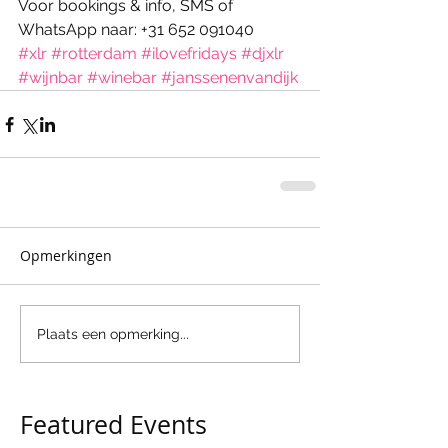
Voor bookings & info, SMS of 
WhatsApp naar: +31 652 091040
#xlr
#rotterdam
#ilovefridays
#djxlr
#wijnbar
#winebar
#janssenenvandijk
Opmerkingen
Plaats een opmerking...
Featured Events