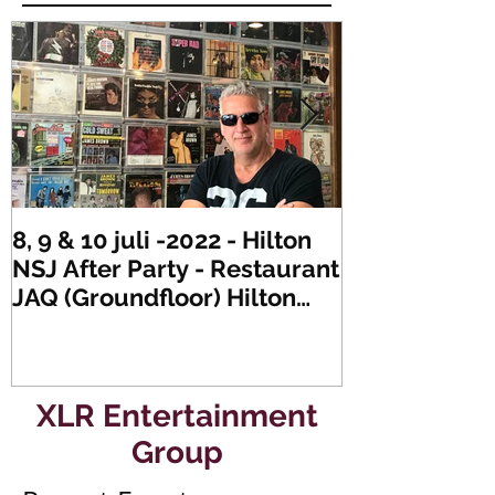
8, 9 & 10 juli -2022 - Hilton
Zaterdag 21 
NSJ After Party - Restaurant
XLR's Freaky
JAQ (Groundfloor) Hilton
Dance Party..
Hotel Rotterdam.
#mullerencon
XLR Entertainment
Group