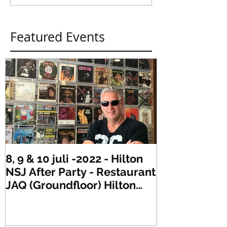
Featured Events
8, 9 & 10 juli -2022 - Hilton
Zaterdag 21 
NSJ After Party - Restaurant
XLR's Freaky
JAQ (Groundfloor) Hilton
Dance Party..
Hotel Rotterdam.
#mullerencon