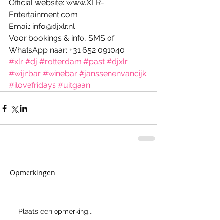
Official website: www.XLR-
Entertainment.com 
Email: info@djxlr.nl 
Voor bookings & info, SMS of 
WhatsApp naar: +31 652 091040
#xlr
#dj
#rotterdam
#past
#djxlr
#wijnbar
#winebar
#janssenenvandijk
#ilovefridays
#uitgaan
Opmerkingen
Plaats een opmerking...