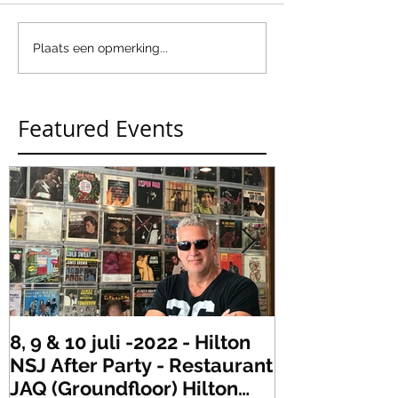
Plaats een opmerking...
Featured Events
8, 9 & 10 juli -2022 - Hilton
Zaterdag 21 
NSJ After Party - Restaurant
XLR's Freaky
JAQ (Groundfloor) Hilton
Dance Party..