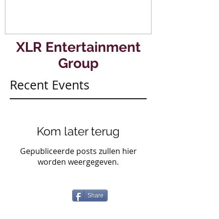
Hotel Rotterdam.
#mullerencon
XLR Entertainment
Group
Recent Events
Kom later terug
Gepubliceerde posts zullen hier
worden weergegeven.
Share