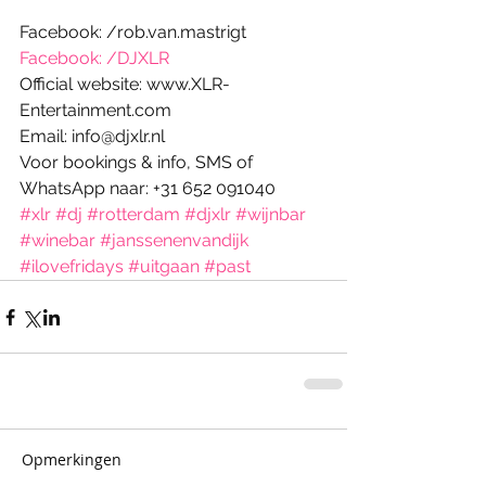
Facebook: /rob.van.mastrigt
Facebook: /DJXLR
Official website: www.XLR-
Entertainment.com 
Email: info@djxlr.nl 
Voor bookings & info, SMS of 
WhatsApp naar: +31 652 091040
#xlr
#dj
#rotterdam
#djxlr
#wijnbar
#winebar
#janssenenvandijk
#ilovefridays
#uitgaan
#past
Opmerkingen