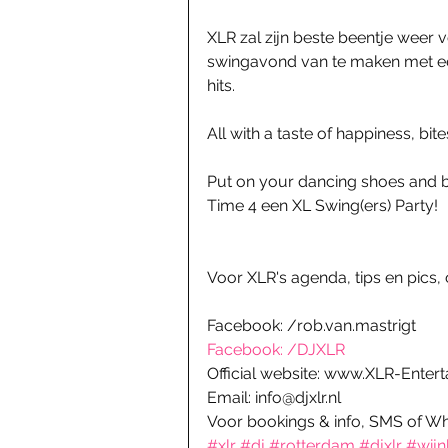
XLR zal zijn beste beentje weer
swingavond van te maken met een
hits. 
All with a taste of happiness, bite
Put on your dancing shoes and b
Time 4 een XL Swing(ers) Party! 
Voor XLR's agenda, tips en pics,
Facebook: /rob.van.mastrigt
Facebook: /DJXLR
Official website: www.XLR-Enter
Email: info@djxlr.nl 
Voor bookings & info, SMS of W
#xlr
#dj
#rotterdam
#djxlr
#wijn