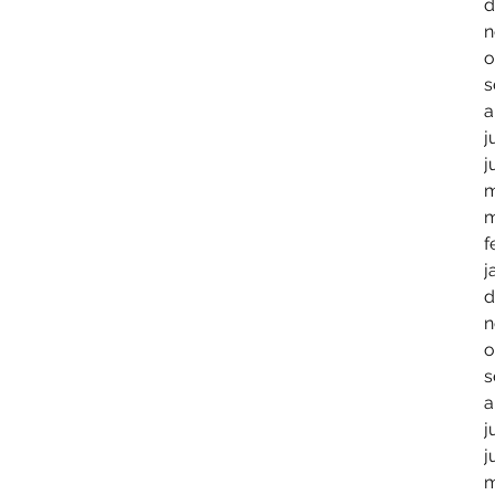
d
n
o
s
a
j
j
m
m
f
j
d
n
o
s
a
j
j
m