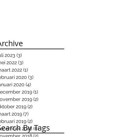
Archive
uli 2023
(3)
3 posts
ei 2022
(3)
3 posts
aart 2022
(1)
1 post
ebruari 2020
(3)
3 posts
anuari 2020
(4)
4 posts
ecember 2019
(1)
1 post
ovember 2019
(2)
2 posts
ktober 2019
(2)
2 posts
aart 2019
(7)
7 posts
ebruari 2019
(2)
2 posts
Search By Tags
ecember 2018
(6)
6 posts
ovember 2018
(2)
2 posts