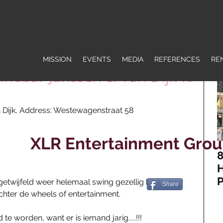
MISSION
EVENTS
MEDIA
REFERENCES
RE
inebar Janssen & Van Dijk ft
n Dijk, Address: Westewagenstraat 58 
XLR Entertainment Gro
8
H
P
etwijfeld weer helemaal swing gezellig bij wijnbar 
Share
J
hter de wheels of entertainment. 
H
e worden, want er is iemand jarig.....!!! 
R