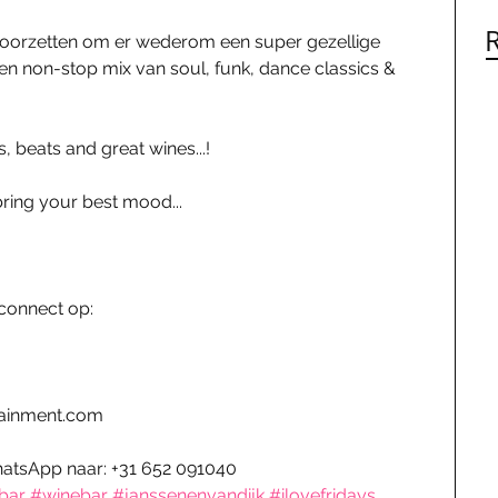
 voorzetten om er wederom een super gezellige 
 non-stop mix van soul, funk, dance classics & 
s, beats and great wines...!  
ring your best mood... 
 connect op: 
tainment.com 
hatsApp naar: +31 652 091040
bar
#winebar
#janssenenvandijk
#ilovefridays