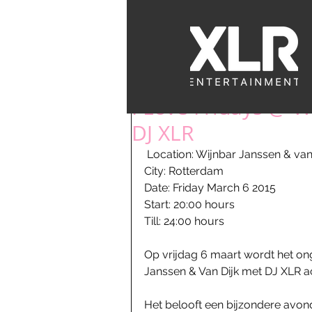
EVENTS
BACK
I Love Fridays @ W
DJ XLR
 Location: Wijnbar Janssen & va
City: Rotterdam 
Date: Friday March 6 2015 
Start: 20:00 hours 
Till: 24:00 hours 
Op vrijdag 6 maart wordt het ong
Janssen & Van Dijk met DJ XLR ac
Het belooft een bijzondere avond t