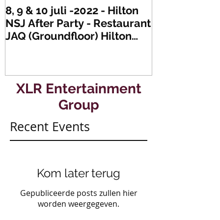
8, 9 & 10 juli -2022 - Hilton
Zaterdag 21 
NSJ After Party - Restaurant
XLR's Freaky
JAQ (Groundfloor) Hilton
Dance Party..
Hotel Rotterdam.
#mullerencon
XLR Entertainment
Group
Recent Events
Kom later terug
Gepubliceerde posts zullen hier
worden weergegeven.