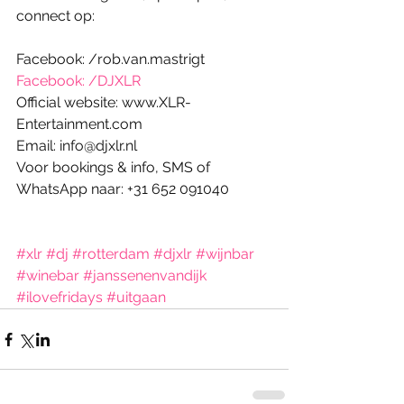
connect op: 
Facebook: /rob.van.mastrigt
Facebook: /DJXLR
Official website: www.XLR-
Entertainment.com 
Email: info@djxlr.nl 
Voor bookings & info, SMS of 
WhatsApp naar: +31 652 091040 
#xlr
#dj
#rotterdam
#djxlr
#wijnbar
#winebar
#janssenenvandijk
#ilovefridays
#uitgaan