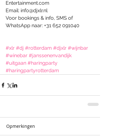
Entertainment.com 
Email: info@djxlr.nl 
Voor bookings & info, SMS of 
WhatsApp naar: +31 652 091040 
#xlr
#dj
#rotterdam
#djxlr
#wijnbar
#winebar
#janssenenvandijk
#uitgaan
#haringparty
#haringpartyrotterdam
Opmerkingen