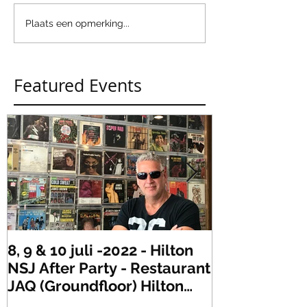
Plaats een opmerking...
Featured Events
8, 9 & 10 juli -2022 - Hilton
Zaterdag 21 
NSJ After Party - Restaurant
XLR's Freaky
JAQ (Groundfloor) Hilton
Dance Party..
Hotel Rotterdam.
#mullerencon