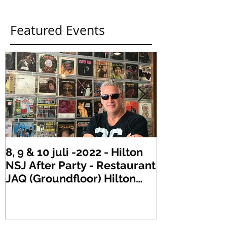
Featured Events
8, 9 & 10 juli -2022 - Hilton
Zaterdag 21 
NSJ After Party - Restaurant
XLR's Freaky
JAQ (Groundfloor) Hilton
Dance Party..
Hotel Rotterdam.
#mullerencon