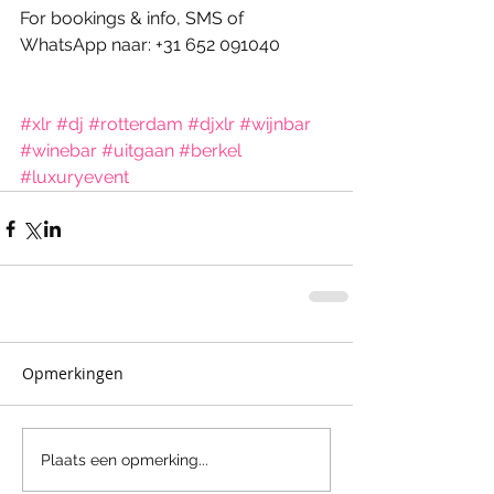
For bookings & info, SMS of 
WhatsApp naar: +31 652 091040 
#xlr
#dj
#rotterdam
#djxlr
#wijnbar
#winebar
#uitgaan
#berkel
#luxuryevent
Opmerkingen
Plaats een opmerking...