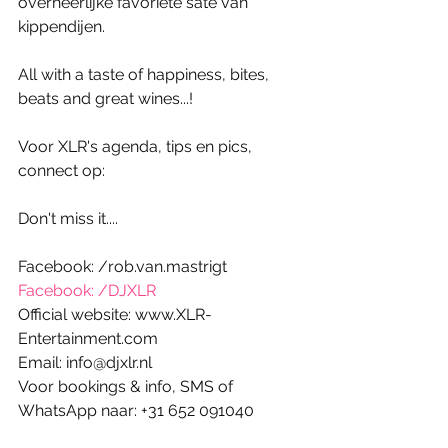
overheerlijke favoriete sate van 
kippendijen. 
All with a taste of happiness, bites, 
beats and great wines...!  
Voor XLR's agenda, tips en pics, 
connect op: 
Don't miss it.... 
Facebook: /rob.van.mastrigt
Facebook: /DJXLR
Official website: www.XLR-
Entertainment.com 
Email: info@djxlr.nl 
Voor bookings & info, SMS of 
WhatsApp naar: +31 652 091040 