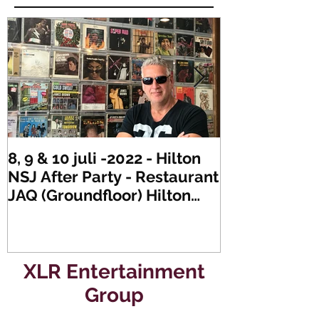
8, 9 & 10 juli -2022 - Hilton
Zaterdag 21 
NSJ After Party - Restaurant
XLR's Freaky
JAQ (Groundfloor) Hilton
Dance Party..
Hotel Rotterdam.
#mullerencon
XLR Entertainment
Group