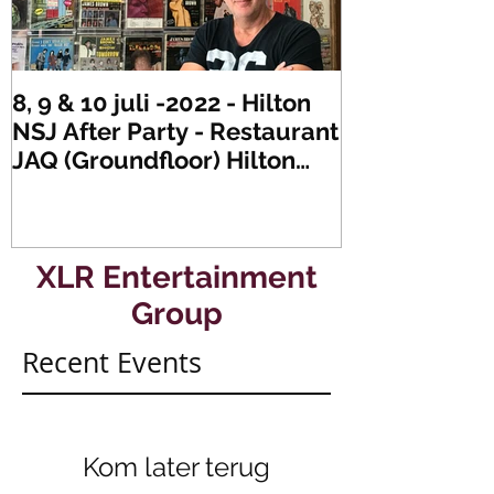
8, 9 & 10 juli -2022 - Hilton
Zaterdag 21 
NSJ After Party - Restaurant
XLR's Freaky
JAQ (Groundfloor) Hilton
Dance Party..
Hotel Rotterdam.
#mullerencon
XLR Entertainment
Group
Recent Events
Kom later terug