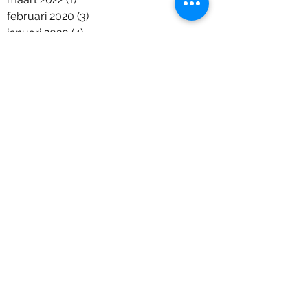
februari 2020
(3)
3 posts
januari 2020
(4)
4 posts
december 2019
(1)
1 post
november 2019
(2)
2 posts
oktober 2019
(2)
2 posts
maart 2019
(7)
7 posts
februari 2019
(2)
2 posts
december 2018
(6)
6 posts
november 2018
(2)
2 posts
oktober 2018
(7)
7 posts
september 2018
(2)
2 posts
augustus 2018
(2)
2 posts
juni 2018
(5)
5 posts
april 2018
(1)
1 post
maart 2018
(2)
2 posts
januari 2018
(1)
1 post
december 2017
(9)
9 posts
november 2017
(11)
11 posts