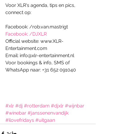
Voor XLR's agenda, tips en pics, 
connect op: 
Facebook: /rob.van.mastrigt
Facebook: /DJXLR
Official website: www.XLR-
Entertainment.com 
Email: info@xlr-entertainment.nl 
Voor bookings & info, SMS of 
WhatsApp naar: +31 652 091040 
#xlr
#dj
#rotterdam
#djxlr
#wijnbar
#winebar
#janssenenvandijk
#ilovefridays
#uitgaan