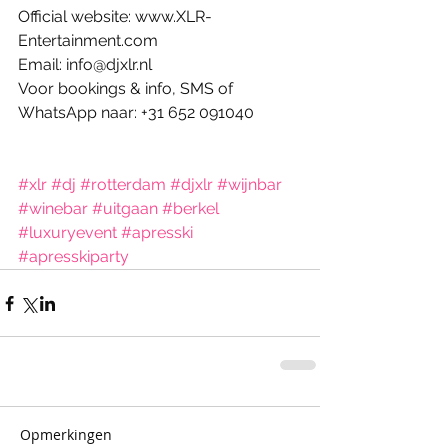
Official website: www.XLR-
Entertainment.com 
Email: info@djxlr.nl 
Voor bookings & info, SMS of 
WhatsApp naar: +31 652 091040 
#xlr
#dj
#rotterdam
#djxlr
#wijnbar
#winebar
#uitgaan
#berkel
#luxuryevent
#apresski
#apresskiparty
Opmerkingen