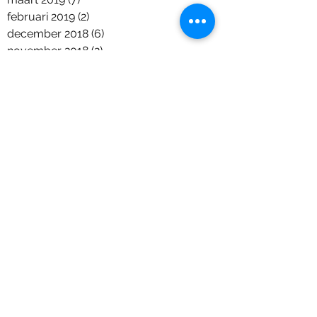
februari 2019
(2)
2 posts
december 2018
(6)
6 posts
november 2018
(2)
2 posts
oktober 2018
(7)
7 posts
september 2018
(2)
2 posts
augustus 2018
(2)
2 posts
juni 2018
(5)
5 posts
april 2018
(1)
1 post
maart 2018
(2)
2 posts
januari 2018
(1)
1 post
december 2017
(9)
9 posts
november 2017
(11)
11 posts
september 2017
(6)
6 posts
augustus 2017
(1)
1 post
juli 2017
(7)
7 posts
juni 2017
(4)
4 posts
mei 2017
(8)
8 posts
april 2017
(4)
4 posts