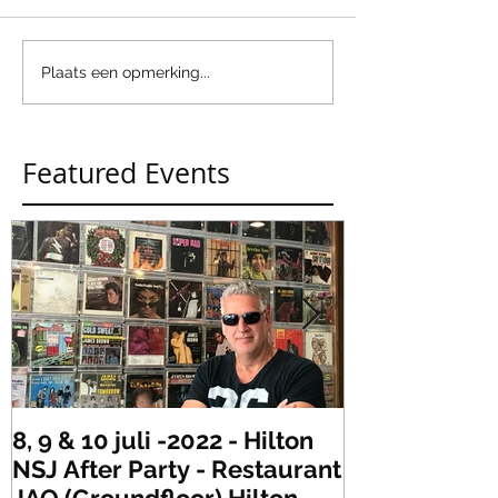
Plaats een opmerking...
Featured Events
8, 9 & 10 juli -2022 - Hilton
Zaterdag 21 
NSJ After Party - Restaurant
XLR's Freaky