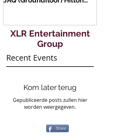
JAQ (Groundfloor) Hilton
Dance Party..
Hotel Rotterdam.
#mullerencon
XLR Entertainment
Group
Recent Events
Kom later terug
Gepubliceerde posts zullen hier
worden weergegeven.
Share