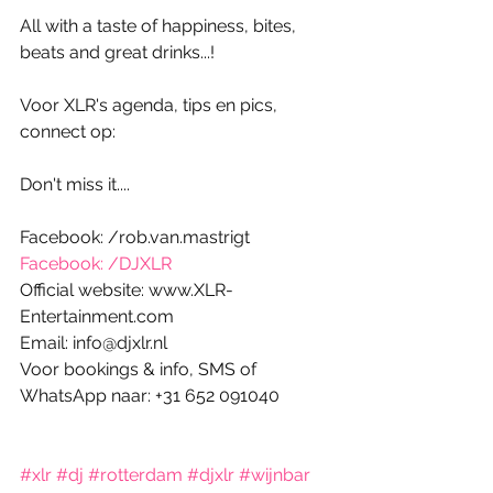
All with a taste of happiness, bites, 
beats and great drinks...! 
Voor XLR's agenda, tips en pics, 
connect op:
Don't miss it....
Facebook: /rob.van.mastrigt
Facebook: /DJXLR
Official website: www.XLR-
Entertainment.com
Email: info@djxlr.nl
Voor bookings & info, SMS of 
WhatsApp naar: +31 652 091040
#xlr
#dj
#rotterdam
#djxlr
#wijnbar