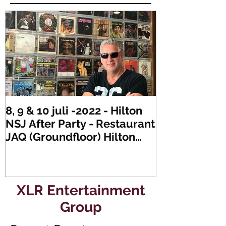
8, 9 & 10 juli -2022 - Hilton
Zaterdag 21 
NSJ After Party - Restaurant
XLR's Freaky
JAQ (Groundfloor) Hilton
Dance Party..
Hotel Rotterdam.
#mullerencon
XLR Entertainment
Group