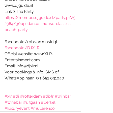
www.djguide.nl
Link 2 The Party: 
https://member.djguide.nl/party.p/25
2384/30up-dance--house-classics-
beach-party
Facebook: /rob.van.mastrigt
Facebook: /DJXLR
Official website: www.XLR-
Entertainment.com
Email: info@djxlr.nl
Voor bookings & info, SMS of 
WhatsApp naar: +31 652 091040
#xlr
#dj
#rotterdam
#djxlr
#wijnbar
#winebar
#uitgaan
#berkel
#luxuryevent
#mullerenco