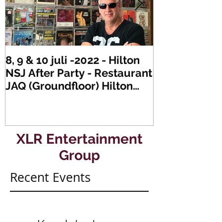
8, 9 & 10 juli -2022 - Hilton
Zaterdag 21 
NSJ After Party - Restaurant
XLR's Freaky
JAQ (Groundfloor) Hilton
Dance Party..
Hotel Rotterdam.
#mullerencon
XLR Entertainment
Group
Recent Events