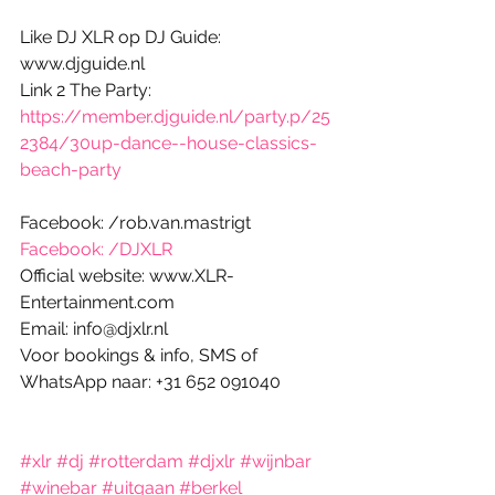
Like DJ XLR op DJ Guide: 
www.djguide.nl
Link 2 The Party: 
https://member.djguide.nl/party.p/25
2384/30up-dance--house-classics-
beach-party
Facebook: /rob.van.mastrigt
Facebook: /DJXLR
Official website: www.XLR-
Entertainment.com
Email: info@djxlr.nl
Voor bookings & info, SMS of 
WhatsApp naar: +31 652 091040
#xlr
#dj
#rotterdam
#djxlr
#wijnbar
#winebar
#uitgaan
#berkel