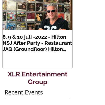
8, 9 & 10 juli -2022 - Hilton
Zaterdag 21 
NSJ After Party - Restaurant
XLR's Freaky
JAQ (Groundfloor) Hilton
Dance Party..
Hotel Rotterdam.
#mullerencon
XLR Entertainment
Group
Recent Events