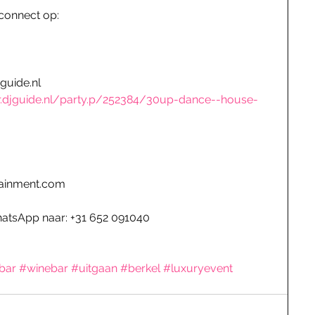
 connect op:
guide.nl
.djguide.nl/party.p/252384/30up-dance--house-
tainment.com
hatsApp naar: +31 652 091040
bar
#winebar
#uitgaan
#berkel
#luxuryevent