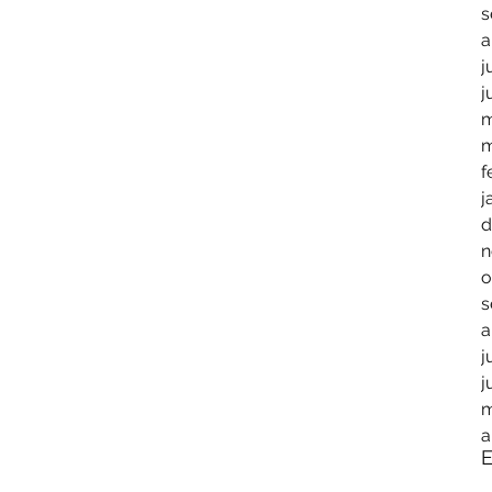
s
a
j
j
m
m
f
j
d
n
o
s
a
j
j
m
a
E