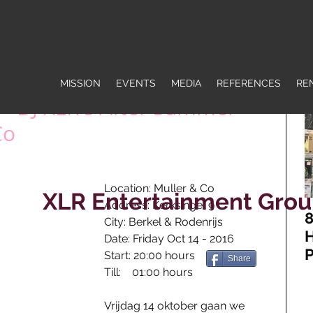
MISSION
EVENTS
MEDIA
REFERENCES
RE
 - DJ XLR's After Summer
Co
Location: Muller & Co
XLR Entertainment Gro
Address: Kerksingel 9
8
City: Berkel & Rodenrijs
H
Date: Friday Oct 14 - 2016
P
Start: 20:00 hours
Share
J
Till:    01:00 hours
H
Vrijdag 14 oktober gaan we 
R