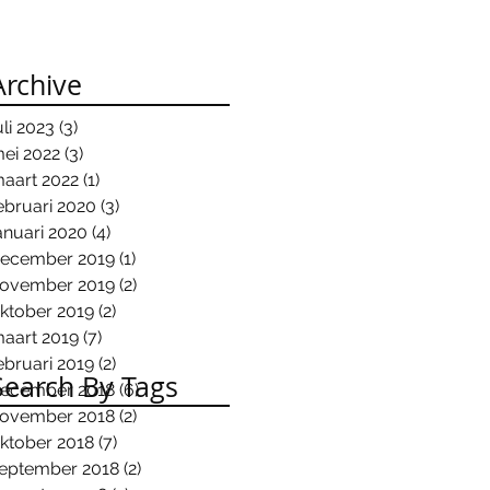
Archive
uli 2023
(3)
3 posts
ei 2022
(3)
3 posts
aart 2022
(1)
1 post
ebruari 2020
(3)
3 posts
anuari 2020
(4)
4 posts
ecember 2019
(1)
1 post
ovember 2019
(2)
2 posts
ktober 2019
(2)
2 posts
aart 2019
(7)
7 posts
ebruari 2019
(2)
2 posts
Search By Tags
ecember 2018
(6)
6 posts
ovember 2018
(2)
2 posts
ktober 2018
(7)
7 posts
eptember 2018
(2)
2 posts