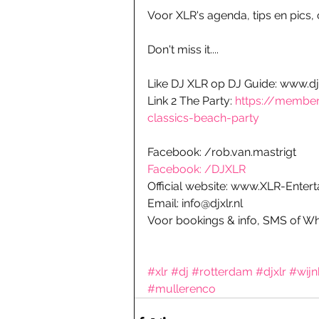
Voor XLR's agenda, tips en pics,
Don't miss it....
Like DJ XLR op DJ Guide: www.dj
Link 2 The Party: 
https://member
classics-beach-party
Facebook: /rob.van.mastrigt
Facebook: /DJXLR
Official website: www.XLR-Enter
Email: info@djxlr.nl
Voor bookings & info, SMS of W
#xlr
#dj
#rotterdam
#djxlr
#wijn
#mullerenco