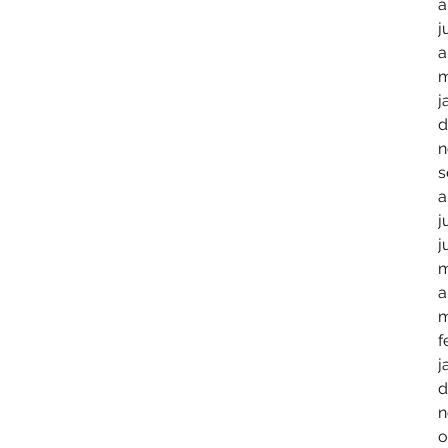
a
j
a
m
j
d
n
s
a
j
j
m
a
m
f
j
d
n
o