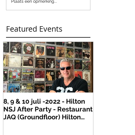
Plaats een opmerking...
Featured Events
8, 9 & 10 juli -2022 - Hilton
Zaterdag 21 
NSJ After Party - Restaurant
XLR's Freaky
JAQ (Groundfloor) Hilton
Dance Party..
Hotel Rotterdam.
#mullerencon