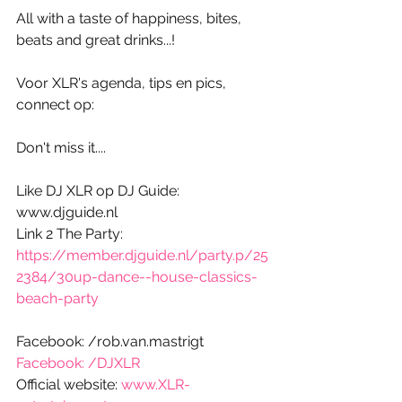
All with a taste of happiness, bites, 
beats and great drinks...! 
Voor XLR's agenda, tips en pics, 
connect op:
Don't miss it....
Like DJ XLR op DJ Guide: 
www.djguide.nl
Link 2 The Party: 
https://member.djguide.nl/party.p/25
2384/30up-dance--house-classics-
beach-party
Facebook: /rob.van.mastrigt
Facebook: /DJXLR
Official website: 
www.XLR-