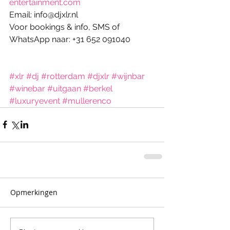
entertainment.com
Email: info@djxlr.nl
Voor bookings & info, SMS of 
WhatsApp naar: +31 652 091040
#xlr
#dj
#rotterdam
#djxlr
#wijnbar
#winebar
#uitgaan
#berkel
#luxuryevent
#mullerenco
Opmerkingen