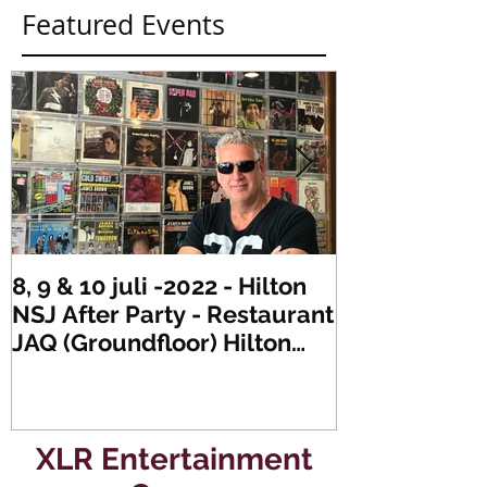
Featured Events
8, 9 & 10 juli -2022 - Hilton
Zaterdag 21 
NSJ After Party - Restaurant
XLR's Freaky
JAQ (Groundfloor) Hilton
Dance Party..
Hotel Rotterdam.
#mullerencon
XLR Entertainment