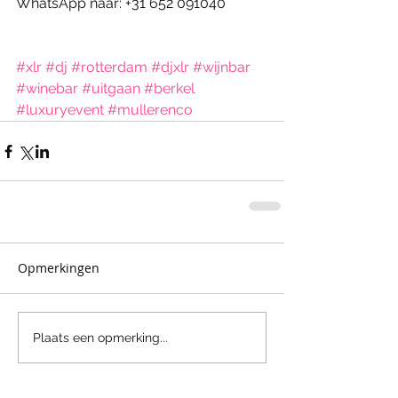
WhatsApp naar: +31 652 091040
#xlr
#dj
#rotterdam
#djxlr
#wijnbar
#winebar
#uitgaan
#berkel
#luxuryevent
#mullerenco
Opmerkingen
Plaats een opmerking...