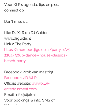
Voor XLR's agenda, tips en pics, 
connect op:
Don't miss it....
Like DJ XLR op DJ Guide: 
www.djguide.nl
Link 2 The Party: 
https://member.djguide.nl/party.p/25
2384/30up-dance--house-classics-
beach-party
Facebook: /rob.van.mastrigt
Facebook: /DJXLR
Official website: 
www.XLR-
entertainment.com
Email: info@djxlr.nl
Voor bookings & info, SMS of 