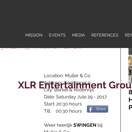
MISSION
EVENTS
MEDIA
REFERENCES
RE
 DJ XLR @ Muller & Co
Location: Muller & Co
XLR Entertainment Gro
Address: Kerksingel 9
City: Berkel & Rodenrijs
8
Date: Saturday Jule 29 - 2017
H
Start: 20:30 hours
P
Share
Till:    00:30 hours
J
H
Weer heerlijk 
SWINGEN
 bij 
R