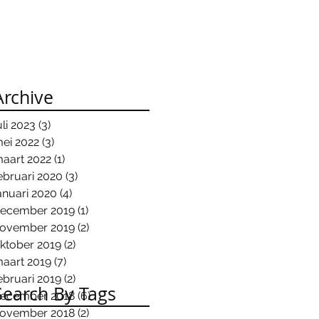
Archive
uli 2023
(3)
3 posts
ei 2022
(3)
3 posts
aart 2022
(1)
1 post
ebruari 2020
(3)
3 posts
anuari 2020
(4)
4 posts
ecember 2019
(1)
1 post
ovember 2019
(2)
2 posts
ktober 2019
(2)
2 posts
aart 2019
(7)
7 posts
ebruari 2019
(2)
2 posts
Search By Tags
ecember 2018
(6)
6 posts
ovember 2018
(2)
2 posts