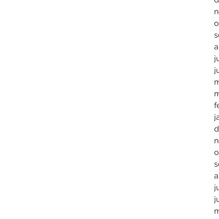
n
o
s
a
j
j
m
m
f
j
d
n
o
s
a
j
j
m