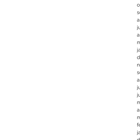
o
s
a
j
a
m
j
d
n
s
a
j
j
m
a
m
f
j
d