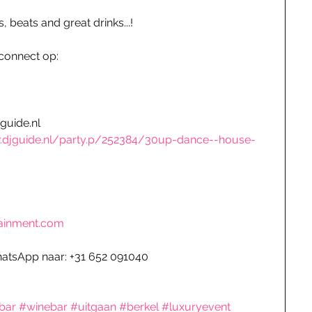
s, beats and great drinks...! 
 connect op:
guide.nl
.djguide.nl/party.p/252384/30up-dance--house-
ainment.com
hatsApp naar: +31 652 091040
bar
#winebar
#uitgaan
#berkel
#luxuryevent