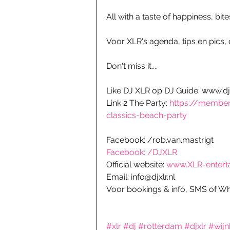
All with a taste of happiness, bite
Voor XLR's agenda, tips en pics,
Don't miss it....
Like DJ XLR op DJ Guide: www.dj
Link 2 The Party: 
https://member
classics-beach-party
Facebook: /rob.van.mastrigt
Facebook: /DJXLR
Official website: 
www.XLR-entert
Email: info@djxlr.nl
Voor bookings & info, SMS of W
#xlr
#dj
#rotterdam
#djxlr
#wijn