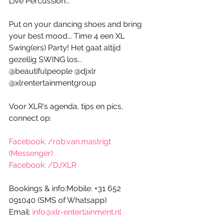
Live Percussion...
Put on your dancing shoes and bring 
your best mood... Time 4 een XL 
Swing(ers) Party! Het gaat altijd 
gezellig SWING los... 
@beautifulpeople @djxlr 
@xlrentertainmentgroup
Voor XLR's agenda, tips en pics, 
connect op:
Facebook: /rob.van.mastrigt 
(Messenger)
Facebook: /DJXLR
Bookings & info:Mobile: +31 652 
091040 (SMS of Whatsapp)
Email: 
info@xlr-entertainment.nl