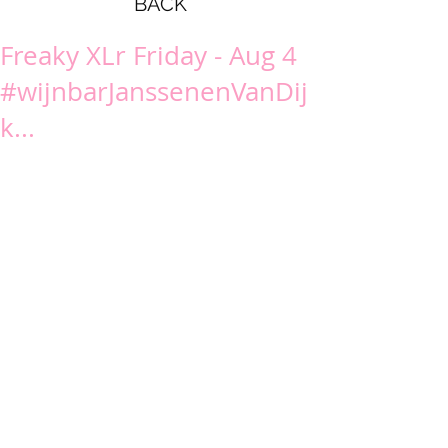
BACK
Freaky XLr Friday - Aug 4
#wijnbarJanssenenVanDij
k...