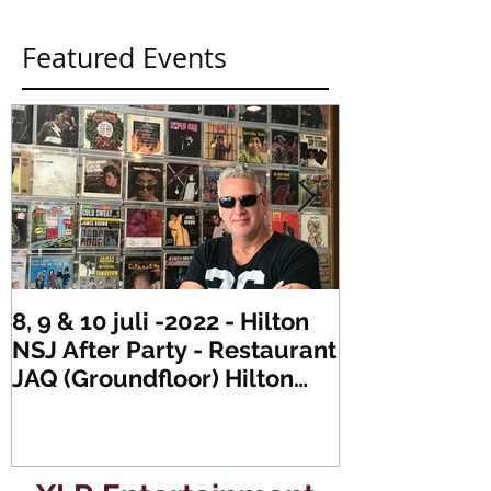
Featured Events
8, 9 & 10 juli -2022 - Hilton
Zaterdag 21 
NSJ After Party - Restaurant
XLR's Freaky
JAQ (Groundfloor) Hilton
Dance Party..
Hotel Rotterdam.
#mullerencon