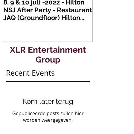
8, 9 & 10 juli -2022 - Hilton
Zaterdag 21 
NSJ After Party - Restaurant
XLR's Freaky
JAQ (Groundfloor) Hilton
Dance Party..
Hotel Rotterdam.
#mullerencon
XLR Entertainment
Group
Recent Events
Kom later terug
Gepubliceerde posts zullen hier
worden weergegeven.