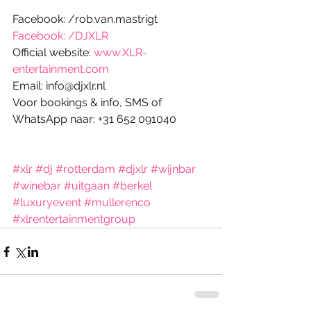
Facebook: /rob.van.mastrigt
Facebook: /DJXLR
Official website: 
www.XLR-
entertainment.com
Email: info@djxlr.nl
Voor bookings & info, SMS of 
WhatsApp naar: +31 652 091040
#xlr
#dj
#rotterdam
#djxlr
#wijnbar
#winebar
#uitgaan
#berkel
#luxuryevent
#mullerenco
#xlrentertainmentgroup