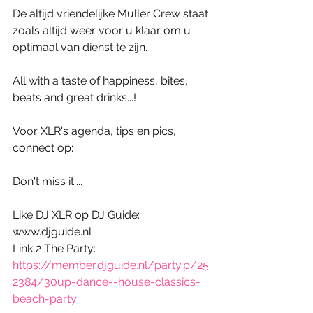
De altijd vriendelijke Muller Crew staat 
zoals altijd weer voor u klaar om u 
optimaal van dienst te zijn.
All with a taste of happiness, bites, 
beats and great drinks...! 
Voor XLR's agenda, tips en pics, 
connect op:
Don't miss it....
Like DJ XLR op DJ Guide: 
www.djguide.nl
Link 2 The Party: 
https://member.djguide.nl/party.p/25
2384/30up-dance--house-classics-
beach-party