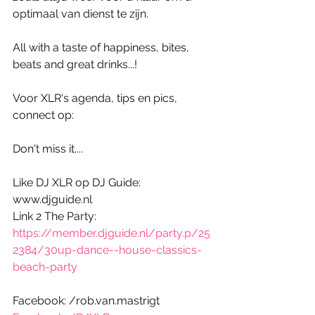
optimaal van dienst te zijn.
All with a taste of happiness, bites, 
beats and great drinks...! 
Voor XLR's agenda, tips en pics, 
connect op:
Don't miss it....
Like DJ XLR op DJ Guide: 
www.djguide.nl
Link 2 The Party: 
https://member.djguide.nl/party.p/25
2384/30up-dance--house-classics-
beach-party
Facebook: /rob.van.mastrigt