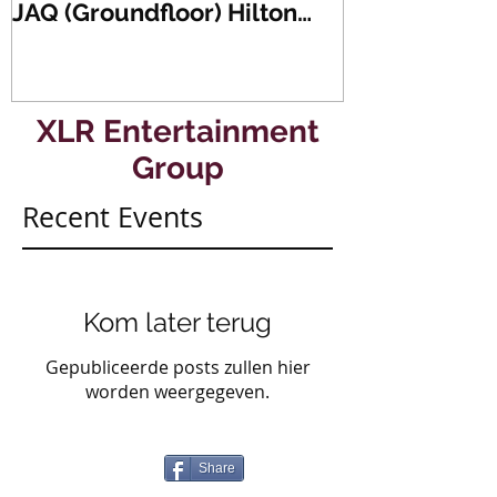
JAQ (Groundfloor) Hilton
Dance Party..
Hotel Rotterdam.
#mullerencon
XLR Entertainment
Group
Recent Events
Kom later terug
Gepubliceerde posts zullen hier
worden weergegeven.
Share