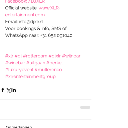
Facebook: /DJXLR
Official website: 
www.XLR-
entertainment.com
Email: info@djxlr.nl
Voor bookings & info, SMS of 
WhatsApp naar: +31 652 091040
#xlr
#dj
#rotterdam
#djxlr
#wijnbar
#winebar
#uitgaan
#berkel
#luxuryevent
#mullerenco
#xlrentertainmentgroup
Opmerkingen