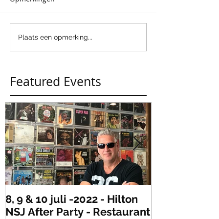
Plaats een opmerking...
Featured Events
8, 9 & 10 juli -2022 - Hilton
Zaterdag 21 
NSJ After Party - Restaurant
XLR's Freaky