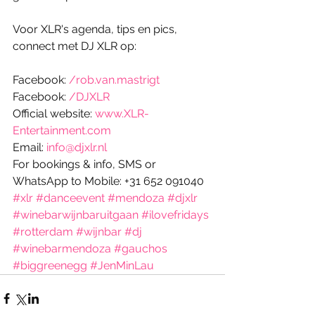
Voor XLR's agenda, tips en pics, 
connect met DJ XLR op: 
Facebook: 
/rob.van.mastrigt
Facebook: 
/DJXLR
Official website: 
www.XLR-
Entertainment.com
Email: 
info@djxlr.nl
For bookings & info, SMS or 
WhatsApp to Mobile: +31 652 091040
#xlr
#danceevent
#mendoza
#djxlr
#winebarwijnbaruitgaan
#ilovefridays
#rotterdam
#wijnbar
#dj
#winebarmendoza
#gauchos
#biggreenegg
#JenMinLau