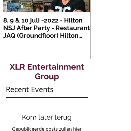
8, 9 & 10 juli -2022 - Hilton
Zaterdag 21 
NSJ After Party - Restaurant
XLR's Freaky
JAQ (Groundfloor) Hilton
Dance Party..
Hotel Rotterdam.
#mullerencon
XLR Entertainment
Group
Recent Events
Kom later terug
Gepubliceerde posts zullen hier