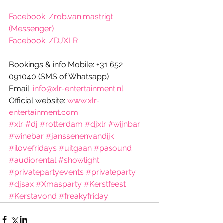
Facebook: /rob.van.mastrigt 
(Messenger)
Facebook: /DJXLR
Bookings & info:Mobile: +31 652 
091040 (SMS of Whatsapp)
Email: 
info@xlr-entertainment.nl
Official website: 
www.xlr-
entertainment.com
#xlr
#dj
#rotterdam
#djxlr
#wijnbar
#winebar
#janssenenvandijk
#ilovefridays
#uitgaan
#pasound
#audiorental
#showlight
#privatepartyevents
#privateparty
#djsax
#Xmasparty
#Kerstfeest
#Kerstavond
#freakyfriday