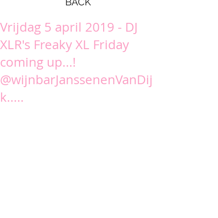
BACK
Vrijdag 5 april 2019 - DJ
XLR's Freaky XL Friday
coming up...!
@wijnbarJanssenenVanDij
k.....