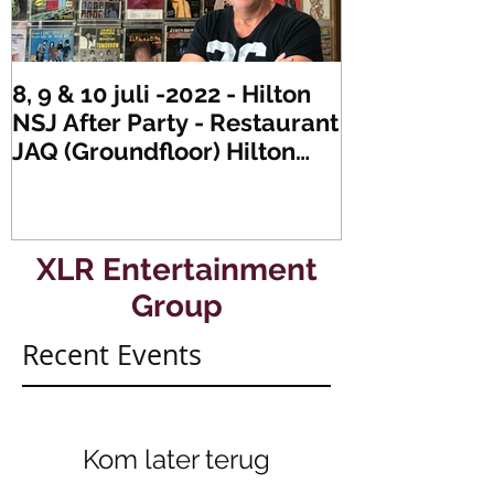
8, 9 & 10 juli -2022 - Hilton
Zaterdag 21 
NSJ After Party - Restaurant
XLR's Freaky
JAQ (Groundfloor) Hilton
Dance Party..
Hotel Rotterdam.
#mullerencon
XLR Entertainment
Group
Recent Events
Kom later terug