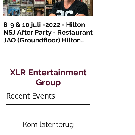
8, 9 & 10 juli -2022 - Hilton
Zaterdag 21 
NSJ After Party - Restaurant
XLR's Freaky
JAQ (Groundfloor) Hilton
Dance Party..
Hotel Rotterdam.
#mullerencon
XLR Entertainment
Group
Recent Events
Kom later terug