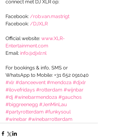
connect met DJ XLR op: 
Facebook: 
/rob.van.mastrigt
Facebook: 
/DJXLR
Official website: 
www.XLR-
Entertainment.com
Email: 
info@djxlr.nl
For bookings & info, SMS or 
WhatsApp to Mobile: +31 652 091040
#xlr
#danceevent
#mendoza
#djxlr
#ilovefridays
#rotterdam
#wijnbar
#dj
#winebarmendoza
#gauchos
#biggreenegg
#JenMinLau
#partyrotterdam
#funkysoul
#winebar
#winebarrotterdam